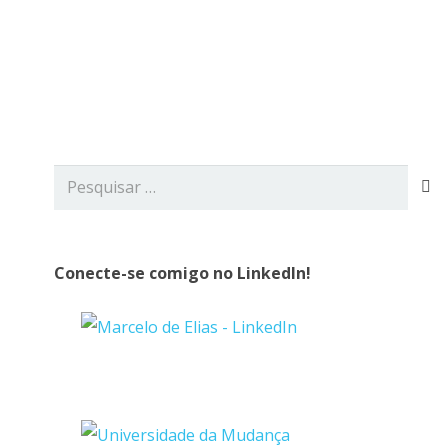
viços
Blog
Contato
Pesquisar
por:
Conecte-se comigo no LinkedIn!