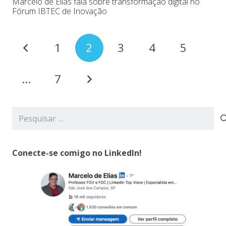
Marcelo de Elias fala sobre transformação digital no
Fórum IBTEC de Inovação
1
2
3
4
5
…
7
Pesquisar
por:
Conecte-se comigo no LinkedIn!