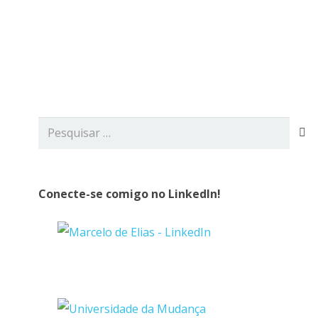
viços
Blog
Contato
Pesquisar
por:
Conecte-se comigo no LinkedIn!