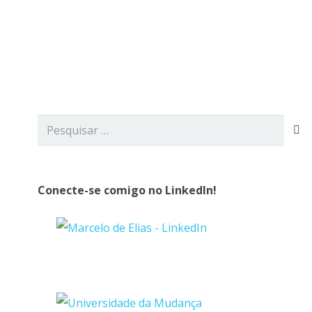
viços
Blog
Contato
Pesquisar
por:
Conecte-se comigo no LinkedIn!