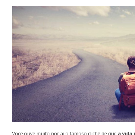
Você ouve muito por aí o famoso clichê de que
a vida 