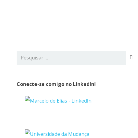
viços
Blog
Contato
Pesquisar
por:
Conecte-se comigo no LinkedIn!