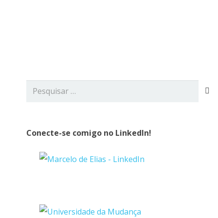
viços
Blog
Contato
Pesquisar
por:
Conecte-se comigo no LinkedIn!