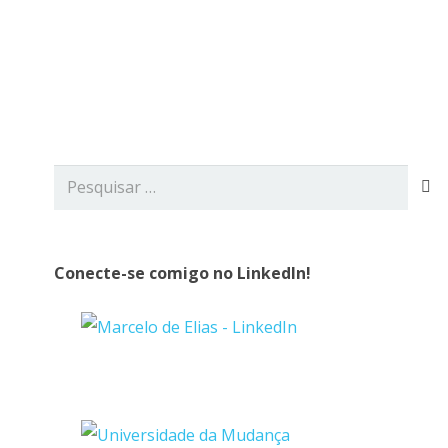
viços
Blog
Contato
Pesquisar
por:
Conecte-se comigo no LinkedIn!