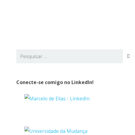
viços
Blog
Contato
Pesquisar
por:
Conecte-se comigo no LinkedIn!