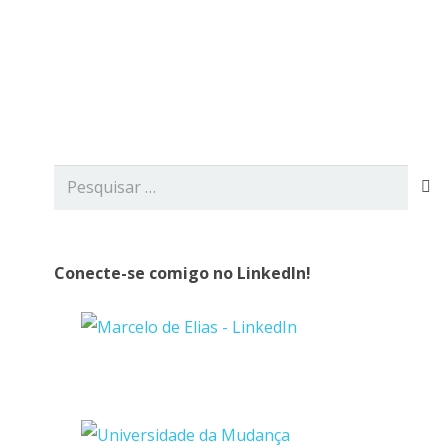
viços
Blog
Contato
Pesquisar
por:
Conecte-se comigo no LinkedIn!