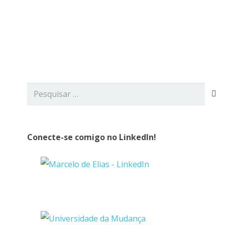
viços
Blog
Contato
Pesquisar
por:
Conecte-se comigo no LinkedIn!