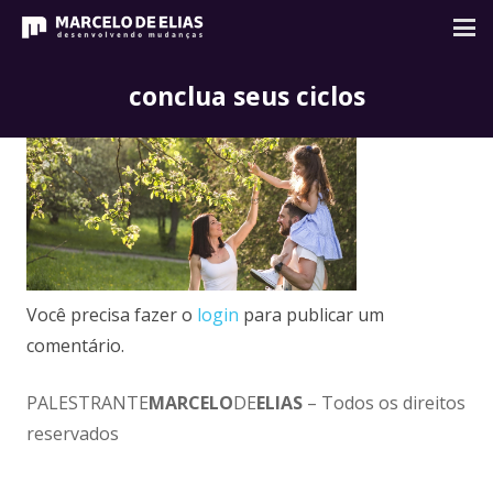
conclua seus ciclos
Você precisa fazer o
login
para publicar um
comentário.
PALESTRANTE
MARCELO
DE
ELIAS
– Todos os direitos
reservados