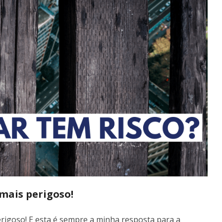
mais perigoso!
erigoso! E esta é sempre a minha resposta para a