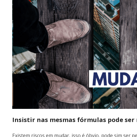
Insistir nas mesmas fórmulas pode ser 
Existem riscos em mudar, isso é óbvio, pode sim ser p