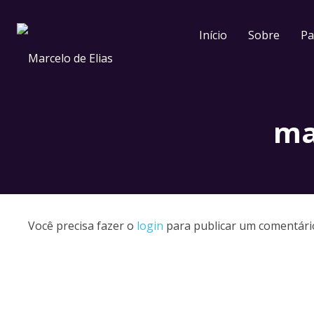
Início
Sobre
Pa
ma
Você precisa fazer o
login
para publicar um comentári