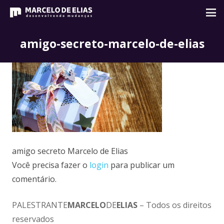
amigo-secreto-marcelo-de-elias
amigo secreto Marcelo de Elias
Você precisa fazer o
login
para publicar um
comentário.
PALESTRANTE
MARCELO
DE
ELIAS
– Todos os direitos
reservados