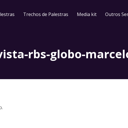
lestras
Trechos de Palestras
Media kit
Outros Ser
ista-rbs-globo-marcel
o.