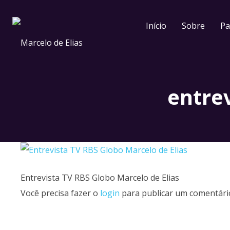
Início
Sobre
Pa
entrev
Entrevista TV RBS Globo Marcelo de Elias
Você precisa fazer o
login
para publicar um comentári