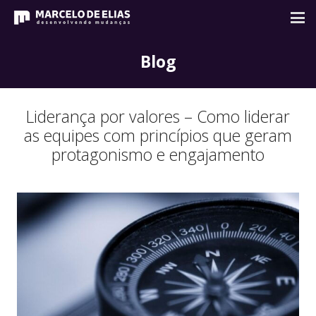
Blog
Liderança por valores – Como liderar
as equipes com princípios que geram
protagonismo e engajamento