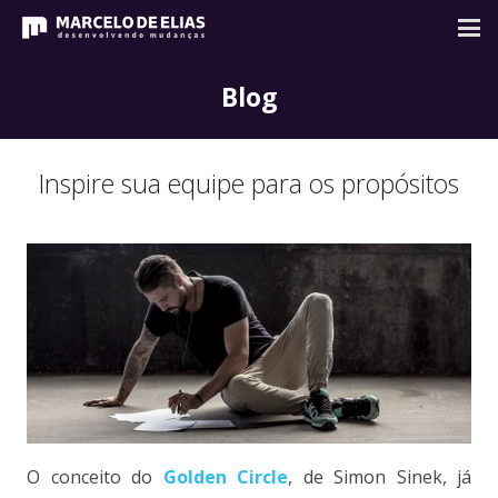
Blog
Inspire sua equipe para os propósitos
O conceito do
Golden Circle
, de Simon Sinek, já