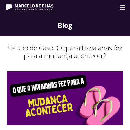
Blog
Estudo de Caso: O que a Havaianas fez
para a mudança acontecer?