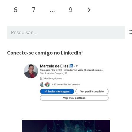
6
7
…
9
Pesquisar
por:
Conecte-se comigo no LinkedIn!