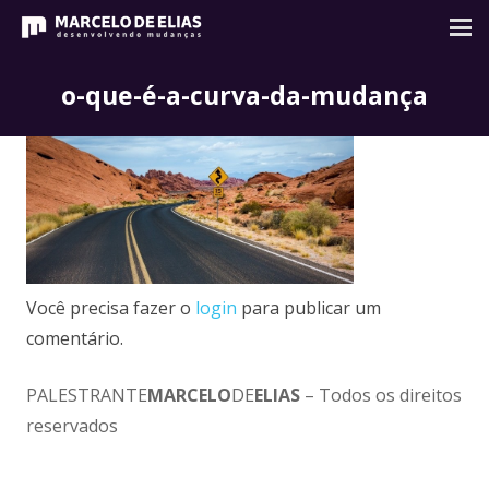
o-que-é-a-curva-da-mudança
Você precisa fazer o
login
para publicar um
comentário.
PALESTRANTE
MARCELO
DE
ELIAS
– Todos os direitos
reservados