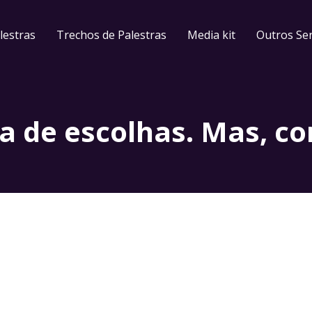
lestras
Trechos de Palestras
Media kit
Outros Ser
ita de escolhas. Mas, c